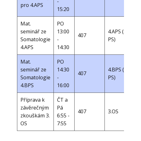
-
pro 4.APS
15:20
Mat.
PO
seminář ze
13:00
4.APS (3. r.
407
Somatologie
-
PS)
4.APS
14:30
Mat.
PO
seminář ze
14:30
4.BPS (3. r.
407
Somatologie
-
PS)
4.BPS
16:00
Příprava k
ČT a
závěrečným
Pá
407
3.OS
zkouškám 3.
6:55 -
OS
7:55