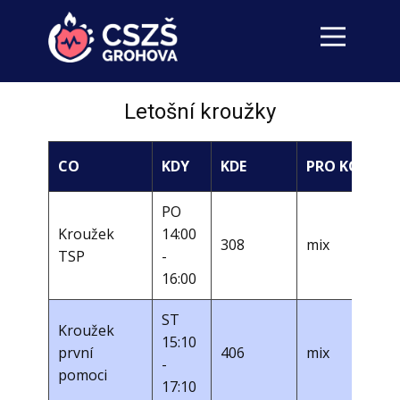
Letošní kroužky
CO
KDY
KDE
PRO KOHO
PO
Kroužek
14:00
308
mix
TSP
-
16:00
ST
Kroužek
15:10
první
406
mix
-
pomoci
17:10