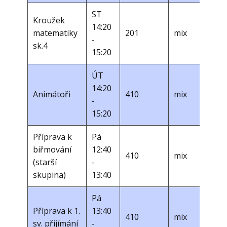
ST ​
Kroužek
14:20
matematiky
201
mix
-
sk.4
15:20
ÚT ​
14:20
Animátoři
410
mix
-
15:20
Příprava k
Pá
biřmování
12:40
410
mix
(starší
-
skupina)
13:40
Pá
Příprava k 1.
13:40
410
mix
sv. přijímání
-