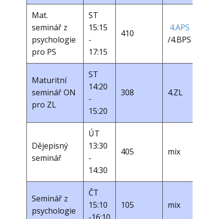
Mat.
ST
seminář z
15:15
4.APS
410
psychologie
-
/4.BPS
pro PS
17:15
ST
Maturitní
14:20
seminář ON
308
4.ZL
-
pro ZL
15:20
ÚT
Dějepisný
13:30
405
mix
seminář
-
14:30
ČT
Seminář z
15:10
105
mix
psychologie
-16:10