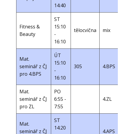
14:40
ST
Fitness &
15:10
tělocvična
mix
Beauty
-
16:10
ÚT
Mat.
15:10
seminář z ČJ
305
4.BPS
-
pro 4.BPS
16:10
Mat.
PO ​
seminář z ČJ
6:55 -
4.ZL
pro ZL
7:55
ST ​
Mat.
14:20
seminář z ČJ
4.APS