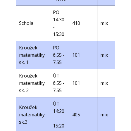
PO
14:30
Schola
410
mix
-
15:30
Kroužek
PO ​
matematiky
6:55 -
101
mix
sk. 1
7:55
Kroužek
ÚT
matematiky
6:55 -
101
mix
sk. 2
7:55
ÚT ​
Kroužek
14:20
matematiky
405
mix
-
sk.3
15:20