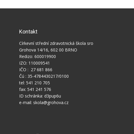
Kontakt
Církevní střední zdravotnická škola sro
Grohova 14/16, 602 00 BRNO
Redizo: 600019900
IZO: 110009541
IČO : 27 681 866
Čú : 35-4784430217/0100
tel: 541 210 705
fax: 541 241 576
ID schránka: d3pup6u
e-mail: skola@grohova.cz