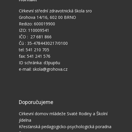
Církevní střední zdravotnická škola sro
Grohova 14/16, 602 00 BRNO
Redizo: 600019900
IZO: 110009541
IČO : 27 681 866
Čú : 35-4784430217/0100
tel: 541 210 705
fax: 541 241 576
ID schránka: d3pup6u
e-mail: skola@grohova.cz
Doporučujeme
Církevní domov mládeže Svaté Rodiny a Školní
jídelna
Křesťanská pedagogicko-psychologická poradna