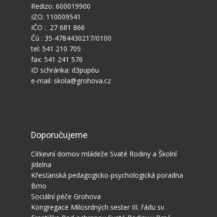
Redizo: 600019900
IZO: 110009541
IČO : 27 681 866
Čú : 35-4784430217/0100
tel: 541 210 705
fax: 541 241 576
ID schránka: d3pup6u
e-mail: skola@grohova.cz
Doporučujeme
Církevní domov mládeže Svaté Rodiny a Školní
jídelna
Křesťanská pedagogicko-psychologická poradna
Brno
Sociální péče Grohova
Kongregace Milosrdných sester III. řádu sv.