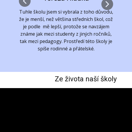
Tuhle školu jsem si vybrala z toho důvodu,
Jm
že je menší, než většina středních škol, což
20
je podle mě lepší, protože se
navzájem
zd
známe jak mezi studenty z jiných ročníků,
Brn
tak mezi pedagogy.
Prostředí této školy je
m
spíše rodinné a přátelské.
roč
dále
Ze života naší školy