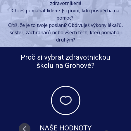
zdravotníkem!
Chceš pomáhat lidem?
Jsi první, kdo přispěchá na
pomoc?
Cítíš, že je to tvoje poslání?
Obdivuješ výkony lékařů,
sester, záchranářů nebo všech těch, kteří pomáhají
druhým?
Proč si vybrat zdravotnickou
školu na Grohové?
NAŠE HODNOTY